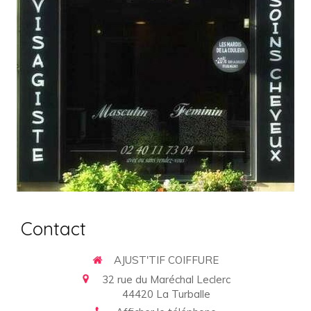
Contact
AJUST'TIF COIFFURE
32 rue du Maréchal Leclerc
44420
La Turballe